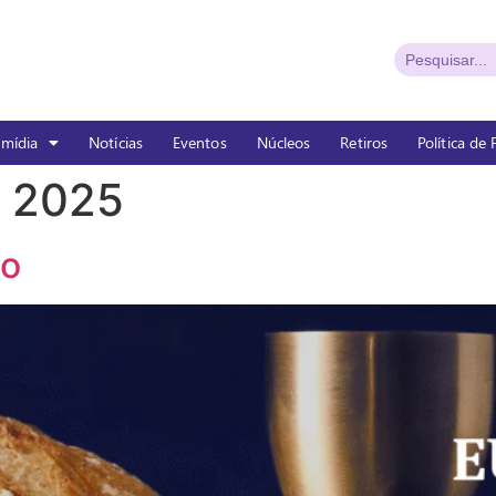
imídia
Notícias
Eventos
Núcleos
Retiros
Política de
e 2025
ho