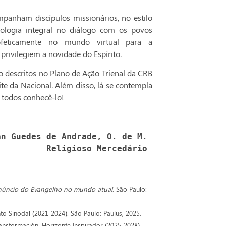
ompanham discípulos missionários, no estilo
ecologia integral no diálogo com os povos
ofeticamente no mundo virtual para a
privilegiem a novidade do Espírito.
o descritos no Plano de Ação Trienal da CRB
te da Nacional. Além disso, lá se contempla
a todos conhecê-lo!
an Guedes de Andrade, O. de M. 
Religioso Mercedário
anúncio do Evangelho no mundo atual
. São Paulo:
o Sinodal (2021-2024). São Paulo: Paulus, 2025.
nsformación. Horizonte Inspirador (2025-2028).