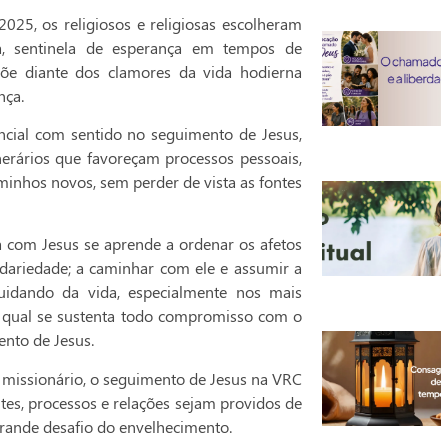
025, os religiosos e religiosas escolheram
da, sentinela de esperança em tempos de
 põe diante dos clamores da vida hodierna
nça.
ncial com sentido no seguimento de Jesus,
nerários que favoreçam processos pessoais,
minhos novos, sem perder de vista as fontes
ia com Jesus se aprende a ordenar os afetos
lidariedade; a caminhar com ele e assumir a
cuidando da vida, especialmente nos mais
a qual se sustenta todo compromisso com o
ento de Jesus.
 missionário, o seguimento de Jesus na VRC
es, processos e relações sejam providos de
grande desafio do envelhecimento.