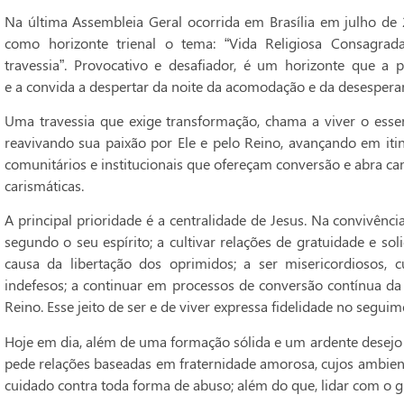
Na última Assembleia Geral ocorrida em Brasília em julho de 2
como horizonte trienal o tema: “Vida Religiosa Consagra
travessia”. Provocativo e desafiador, é um horizonte que a
e a convida a despertar da noite da acomodação e da desespera
Uma travessia que exige transformação, chama a viver o esse
reavivando sua paixão por Ele e pelo Reino, avançando em iti
comunitários e institucionais que ofereçam conversão e abra ca
carismáticas.
A principal prioridade é a centralidade de Jesus. Na convivênc
segundo o seu espírito; a cultivar relações de gratuidade e so
causa da libertação dos oprimidos; a ser misericordiosos, 
indefesos; a continuar em processos de conversão contínua d
Reino. Esse jeito de ser e de viver expressa fidelidade no seguim
Hoje em dia, além de uma formação sólida e um ardente desejo
pede relações baseadas em fraternidade amorosa, cujos ambient
cuidado contra toda forma
de abuso; além do que, lidar com o 