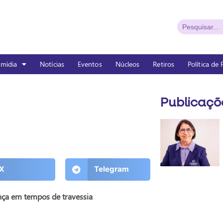
imídia
Notícias
Eventos
Núcleos
Retiros
Política de
Publicaçõ
X
Telegram
nça em tempos de travessia