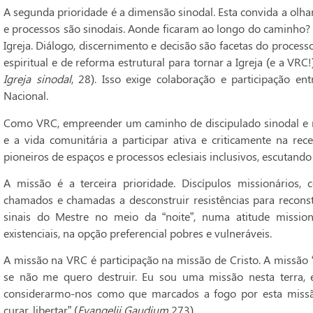
A segunda prioridade é a dimensão sinodal. Esta convida a olhar
e processos são sinodais. Aonde ficaram ao longo do caminho? A
Igreja. Diálogo, discernimento e decisão são facetas do proces
espiritual e de reforma estrutural para tornar a Igreja (e a VRC!
Igreja sinodal
, 28). Isso exige colaboração e participação en
Nacional.
Como VRC, empreender um caminho de discipulado sinodal e m
e a vida comunitária a participar ativa e criticamente na re
pioneiros de espaços e processos eclesiais inclusivos, escutando
A missão é a terceira prioridade. Discípulos missionários,
chamados e chamadas a desconstruir resistências para recons
sinais do Mestre no meio da “noite”, numa atitude missioná
existenciais, na opção preferencial pobres e vulneráveis.
A missão na VRC é participação na missão de Cristo. A missão 
se não me quero destruir. Eu sou uma missão nesta terra, 
considerarmo-nos como que marcados a fogo por esta missão de
curar, libertar” (
Evangelii Gaudium
273).