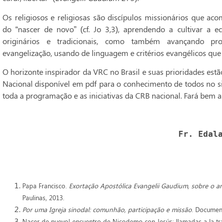
Os religiosos e religiosas são discípulos missionários que ac
do “nascer de novo” (cf. Jo 3,3), aprendendo a cultivar a 
originários e tradicionais, como também avançando pr
evangelização, usando de linguagem e critérios evangélicos que 
O horizonte inspirador da VRC no Brasil e suas prioridades estã
Nacional disponível em pdf para o conhecimento de todos no si
toda a programação e as iniciativas da CRB nacional. Fará bem 
Fr. Edal
Papa Francisco.
Exortação Apostólica Evangelii Gaudium, sobre o 
Paulinas, 2013.
Por uma Igreja sinodal: comunhão, participação e missão
. Document
Nacer de nuevo! encuentro de Nicodemo con Jesús: llamadas a la tra