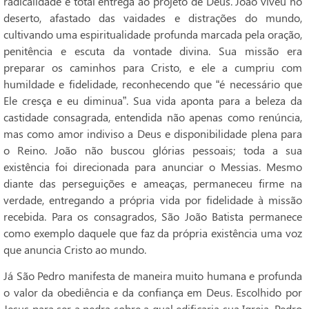
radicalidade e total entrega ao projeto de Deus. João viveu no
deserto, afastado das vaidades e distrações do mundo,
cultivando uma espiritualidade profunda marcada pela oração,
penitência e escuta da vontade divina. Sua missão era
preparar os caminhos para Cristo, e ele a cumpriu com
humildade e fidelidade, reconhecendo que “é necessário que
Ele cresça e eu diminua”. Sua vida aponta para a beleza da
castidade consagrada, entendida não apenas como renúncia,
mas como amor indiviso a Deus e disponibilidade plena para
o Reino. João não buscou glórias pessoais; toda a sua
existência foi direcionada para anunciar o Messias. Mesmo
diante das perseguições e ameaças, permaneceu firme na
verdade, entregando a própria vida por fidelidade à missão
recebida. Para os consagrados, São João Batista permanece
como exemplo daquele que faz da própria existência uma voz
que anuncia Cristo ao mundo.
Já São Pedro manifesta de maneira muito humana e profunda
o valor da obediência e da confiança em Deus. Escolhido por
Jesus para ser a pedra sobre a qual edificaria sua Igreja, Pedro