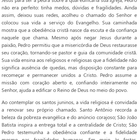
não era perfeito: tinha medos, dúvidas e fragilidades. Ainda
assim, deixou suas redes, acolheu o chamado do Senhor e
colocou sua vida a serviço do Evangelho. Sua caminhada
mostra que a obediência cristã nasce da escuta e da confiança
naquele que chama. Mesmo após negar Jesus durante a
paixão, Pedro permitiu que a misericórdia de Deus restaurasse
seu coração, tornando-se pastor e guia da comunidade cristã.
Sua vida ensina aos religiosos e religiosas que a fidelidade não
significa ausência de quedas, mas disposição constante para
recomeçar e permanecer unidos a Cristo. Pedro assume a
missão com coração aberto e, confiando inteiramente no
Senhor, ajuda a edificar o Reino de Deus no meio do povo.
Ao contemplar os santos juninos, a vida religiosa é convidada
a renovar seu próprio chamado. Santo Antônio recorda a
beleza da pobreza evangélica e do anúncio corajoso; São João
Batista inspira a entrega total e a centralidade de Cristo; São
Pedro testemunha a obediência confiante e a fidelidade
mesmo nas fragilidades humanas. Em meio às festas,